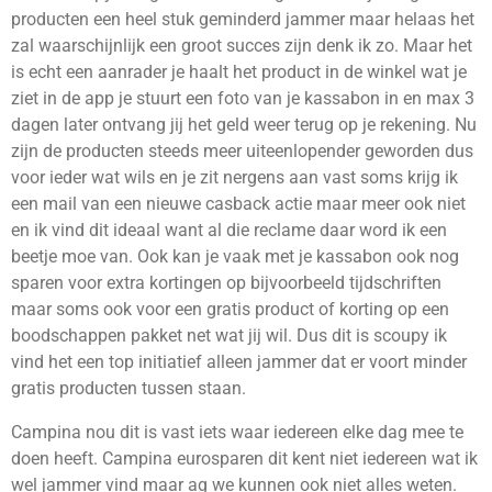
producten een heel stuk geminderd jammer maar helaas het
zal waarschijnlijk een groot succes zijn denk ik zo. Maar het
is echt een aanrader je haalt het product in de winkel wat je
ziet in de app je stuurt een foto van je kassabon in en max 3
dagen later ontvang jij het geld weer terug op je rekening. Nu
zijn de producten steeds meer uiteenlopender geworden dus
voor ieder wat wils en je zit nergens aan vast soms krijg ik
een mail van een nieuwe casback actie maar meer ook niet
en ik vind dit ideaal want al die reclame daar word ik een
beetje moe van. Ook kan je vaak met je kassabon ook nog
sparen voor extra kortingen op bijvoorbeeld tijdschriften
maar soms ook voor een gratis product of korting op een
boodschappen pakket net wat jij wil. Dus dit is scoupy ik
vind het een top initiatief alleen jammer dat er voort minder
gratis producten tussen staan.
Campina nou dit is vast iets waar iedereen elke dag mee te
doen heeft. Campina eurosparen dit kent niet iedereen wat ik
wel jammer vind maar ag we kunnen ook niet alles weten.