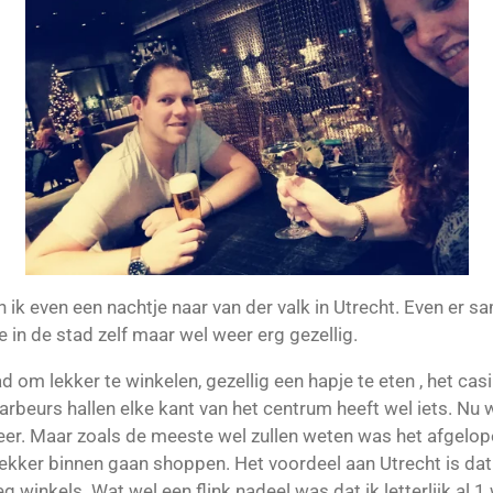
ik even een nachtje naar van der valk in Utrecht. Even er s
 in de stad zelf maar wel weer erg gezellig.
stad om lekker te winkelen, gezellig een hapje te eten , het c
rbeurs hallen elke kant van het centrum heeft wel iets. Nu 
sfeer. Maar zoals de meeste wel zullen weten was het afgelo
ekker binnen gaan shoppen. Het voordeel aan Utrecht is dat 
g winkels. Wat wel een flink nadeel was dat ik letterlijk al