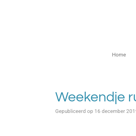
Ga
direct
naar
de
hoofdinhoud
Home
Weekendje ru
Gepubliceerd op 16 december 201