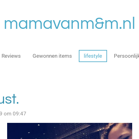
mamavanm&m.nl
Reviews
Gewonnen items
lifestyle
Persoonlij
st.
9 om 09:47