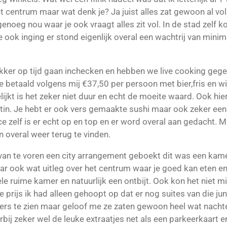
et centrum maar wat denk je? Ja juist alles zat gewoon al vol
noeg nou waar je ook vraagt alles zit vol. In de stad zelf ko
e ook inging er stond eigenlijk overal een wachtrij van min
ekker op tijd gaan inchecken en hebben we live cooking geget
e betaald volgens mij €37,50 per persoon met bier,fris en wi
gelijkt is het zeker niet duur en echt de moeite waard. Ook hie
tin. Je hebt er ook vers gemaakte sushi maar ook zeker een 
e zelf is er echt op en top en er word overal aan gedacht. 
n overal weer terug te vinden.
k van te voren een city arrangement geboekt dit was een kam
ar ook wat uitleg over het centrum waar je goed kan eten en w
 ruime kamer en natuurlijk een ontbijt. Ook kon het niet m
e prijs ik had alleen gehoopt op dat er nog suites van die 
s te zien maar geloof me ze zaten gewoon heel wat nachten 
ij zeker wel de leuke extraatjes net als een parkeerkaart en