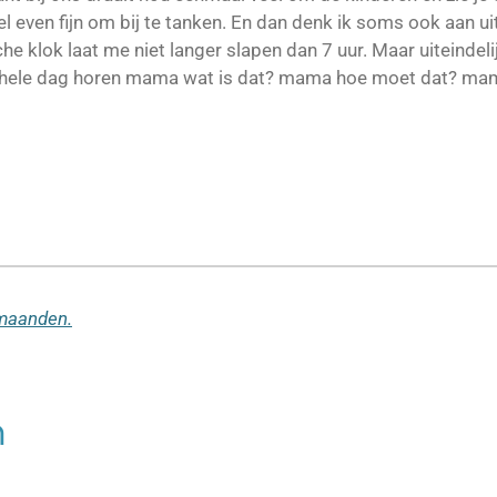
ven fijn om bij te tanken. En dan denk ik soms ook aan uitsl
he klok laat me niet langer slapen dan 7 uur. Maar uiteindelij
e hele dag horen mama wat is dat? mama hoe moet dat? m
maanden.
n