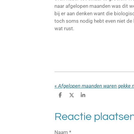
naar afgelopen maanden was dit wel e
bij er aan denken want die biologisc
toch soms nodig hebt even niet d
wat rust.
«
Afgelopen maanden waren gekke 
D
D
S
e
e
h
l
e
a
e
l
r
Reactie plaatse
n
e
Naam *