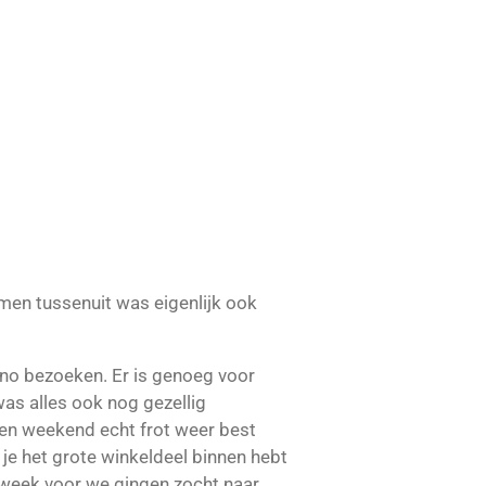
amen tussenuit was eigenlijk ook
asino bezoeken. Er is genoeg voor
was alles ook nog gezellig
pen weekend echt frot weer best
je het grote winkeldeel binnen hebt
 1 week voor we gingen zocht naar