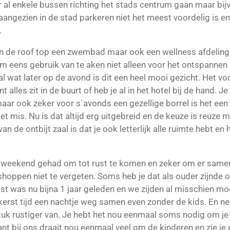
 al enkele bussen richting het stads centrum gaan maar bijv
aangezien in de stad parkeren niet het meest voordelig is en
.
l in de roof top een zwembad maar ook een wellness afdeling o
m eens gebruik van te aken niet alleen voor het ontspannen
l wat later op de avond is dit een heel mooi gezicht. Het voo
nt alles zit in de buurt of heb je al in het hotel bij de hand.
maar ook zeker voor s`avonds een gezellige borrel is het een 
niet mis. Nu is dat altijd erg uitgebreid en de keuze is reuze
an de ontbijt zaal is dat je ook letterlijk alle ruimte hebt en 
r weekend gehad om tot rust te komen en zeker om er samen 
 shoppen niet te vergeten. Soms heb je dat als ouder zijnde
st was nu bijna 1 jaar geleden en we zijden al misschien m
kerst tijd een nachtje weg samen even zonder de kids. En n
uk rustiger van. Je hebt het nou eenmaal soms nodig om je 
ant bij ons draait nou eenmaal veel om de kinderen en zie je